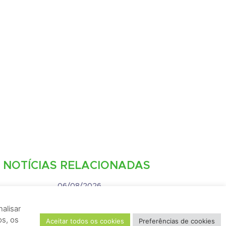
NOTÍCIAS RELACIONADAS
06/08/2026
JIRAU ENERGIA ABRE
alisar
VAGAS DE EMPREGO PARA
os, os
Aceitar todos os cookies
Preferências de cookies
PORTO VELHO E RIO DE