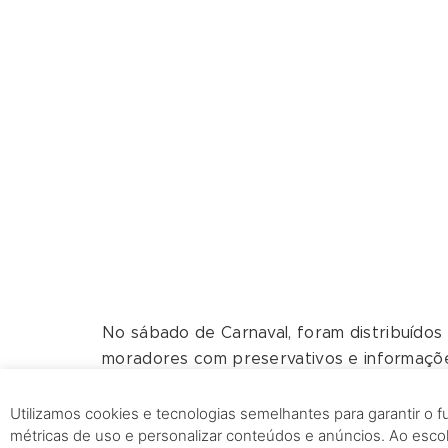
No sábado de Carnaval, foram distribuídos e
moradores com preservativos e informaçõ
doenças sexualmente transmissíveis, como 
tema “Seu corpo é sua casa, previna-se”. 
Utilizamos cookies e tecnologias semelhantes para garantir o 
métricas de uso e personalizar conteúdos e anúncios. Ao esc
de Vigilância em Saúde da Camargo Corrêa 