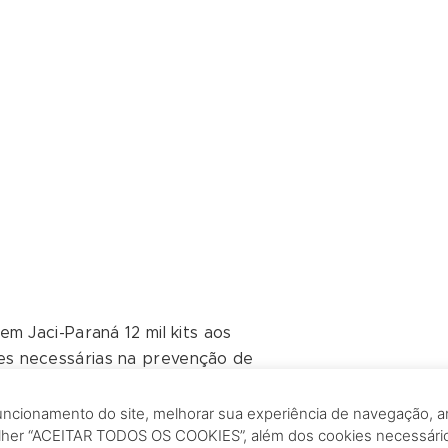
m Jaci-Paraná 12 mil kits aos
es necessárias na prevenção de
a AIDS. A abordagem foi feita com o
E a ação contou com o apoio da equipe
funcionamento do site, melhorar sua experiência de navegação, an
olher “ACEITAR TODOS OS COOKIES”, além dos cookies necessári
e da Secretaria Municipal de Saúde.