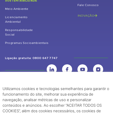
SUSTENTABILIDADE
Fale Conosco
Meio Ambiente
INOVAÇÃO
Licenciamento
Ambiental
Responsabilidade
Social
Programas Socioambientais
Ligação gratuita: 0800 647 7747
Utilizamos cookies e tecnologias semelhantes para garantir o
UHE Jirau
funcionamento do site, melhorar sua experiência de
Rodovia BR-364, KM 824 S/Nº - Distrito de Jaci Paraná – Porto Velho
navegação, analisar métricas de uso e personalizar
(RO) – CEP: 76840-000 – Telefone: (69) 2182.8600
conteúdos e anúncios. Ao escolher “ACEITAR TODOS OS
COOKIES”, além dos cookies necessários, os cookies de